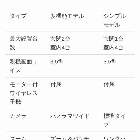
タイプ
多機能モデル
シンプル
モデル
最大設置台
玄関2台
玄関1台
数
室内4台
室内4台
親機画面サ
3.5型
3.5型
イズ
モニター付
付属
付属
ワイヤレス
子機
カメラ
パノラマワイド
標準タイ
プ
ズーム
ズーム＆パンチ
ワンタッ