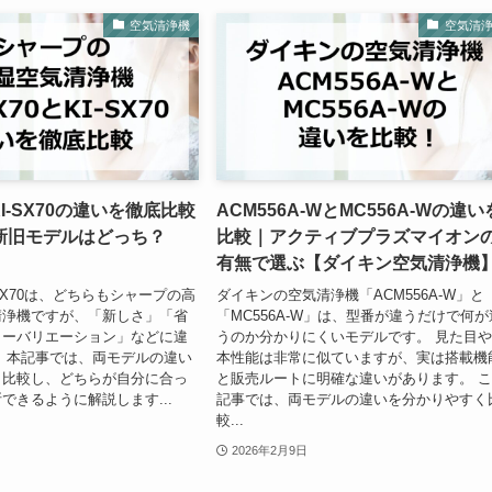
空気清浄機
空気清
とKI-SX70の違いを徹底比較
ACM556A-WとMC556A-Wの違い
新旧モデルはどっち？
比較｜アクティブプラズマイオン
】
有無で選ぶ【ダイキン空気清浄機
I-SX70は、どちらもシャープの高
ダイキンの空気清浄機「ACM556A-W」と
清浄機ですが、「新しさ」「省
「MC556A-W」は、型番が違うだけで何が
ラーバリエーション」などに違
うのか分かりにくいモデルです。 見た目
 本記事では、両モデルの違い
本性能は非常に似ていますが、実は搭載機
く比較し、どちらが自分に合っ
と販売ルートに明確な違いがあります。 
できるように解説します...
記事では、両モデルの違いを分かりやすく
較...
2026年2月9日