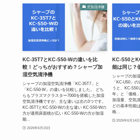
空気清浄機
KC-35T7とKC-S50-Wの違いを比
KC-S50と
較！どっちがおすすめ？シャープ加
能は同じ？
湿空気清浄機
シャープの加湿
「KC-U50
シャープの加湿空気清浄機「KC-35T7」と
うと、KC-S5
「KC-S50-W」の違いを比較しました。 どち
年」と「価格」
らもプラズマクラスター7000を搭載した加湿
加湿量、空気
空気清浄機ですが、主な違いは次の3つです。
どの基本性能
KC-35T7とKC-S50-Wの主な違い KC-S50-Wの
格...
方が適用床面積が広い KC-S50-Wの方が加湿
能...
2026年6月14日
2026年6月15日