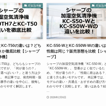
空気清浄機
空気清
7とKC-T50の違いは？どち
KC-S50-WとKC-S50W-Wの違い
きか徹底比較【シャープ
性能は同じ？販売形態を比較【シ
浄機】
ープ】
とKC-T50は、どちらもシャープの
シャープの加湿空気清浄機「KC-S50-W」
機ですが、「何が違うの？」
「KC-S50W-W」。 型番がよく似ているた
を選べばいい？」と迷う方は少
め、「何が違うの？」「性能に差はある？
。 本記事では、発売時期・販
と迷う方も多いモデルです。 本記事では
い勝手の違いを中心に、後悔し
モデルの違い・共通点・おすすめの選び方
わかりやすく解説します。
わかりやすく比較します。 違いはある？
...
2026年2月6日