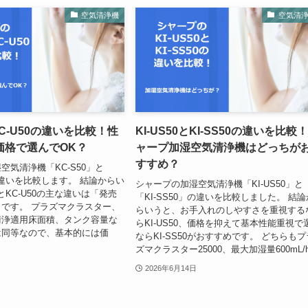
空気清浄機
空気清
KC-U50の違いを比較！性
KI-US50とKI-SS50の違いを比較
価格で選んでOK？
ャープ加湿空気清浄機はどっちが
すすめ？
空気清浄機「KC-S50」と
」の違いを比較します。 結論からい
シャープの加湿空気清浄機「KI-US50」と
0とKC-U50の主な違いは「発売
「KI-SS50」の違いを比較しました。 結論
です。 プラズマクラスター、
らいうと、お手入れのしやすさを重視する
清浄適用床面積、タンク容量な
らKI-US50、価格を抑えて基本性能重視で
は同等なので、基本的には価
ならKI-SS50がおすすめです。 どちらもプ
ズマクラスター25000、最大加湿量600mL/h.
2026年6月14日