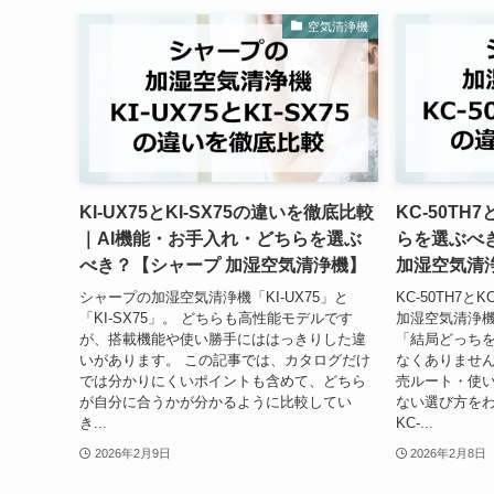
空気清浄機
KI-UX75とKI-SX75の違いを徹底比較
KC-50TH
｜AI機能・お手入れ・どちらを選ぶ
らを選ぶべ
べき？【シャープ 加湿空気清浄機】
加湿空気清
シャープの加湿空気清浄機「KI-UX75」と
KC-50TH7
「KI-SX75」。 どちらも高性能モデルです
加湿空気清浄
が、搭載機能や使い勝手にははっきりした違
「結局どっち
いがあります。 この記事では、カタログだけ
なくありません
では分かりにくいポイントも含めて、どちら
売ルート・使
が自分に合うかが分かるように比較してい
ない選び方を
き...
KC-...
2026年2月9日
2026年2月8日