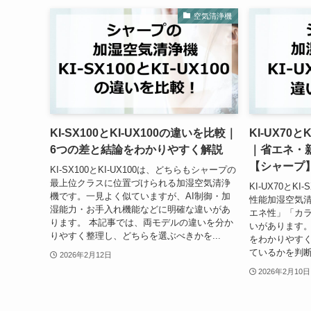
空気清浄機
KI-SX100とKI-UX100の違いを比較｜
KI-UX70
6つの差と結論をわかりやすく解説
｜省エネ・
【シャープ
KI-SX100とKI-UX100は、どちらもシャープの
最上位クラスに位置づけられる加湿空気清浄
KI-UX70とK
機です。一見よく似ていますが、AI制御・加
性能加湿空気
湿能力・お手入れ機能などに明確な違いがあ
エネ性」「カ
ります。 本記事では、両モデルの違いを分か
いがあります。
りやすく整理し、どちらを選ぶべきかを...
をわかりやす
ているかを判断
2026年2月12日
2026年2月10日