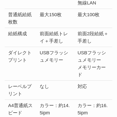
無線LAN
普通紙給紙
最大150枚
最大100枚
枚数
給紙構成
前面給紙トレ
前面2段給紙＋
イ＋手差し
手差し
ダイレクト
USBフラッシ
USBフラッシ
プリント
ュメモリー
ュメモリー
メモリーカー
ド
レーベルプ
なし
対応
リント
A4普通紙ス
カラー：約14.
カラー：約16.
ピード
5ipm
5ipm