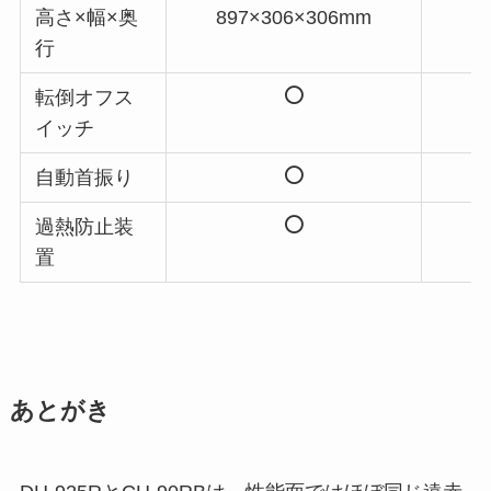
高さ×幅×奥
897×306×306mm
8
行
転倒オフス
イッチ
自動首振り
過熱防止装
置
あとがき