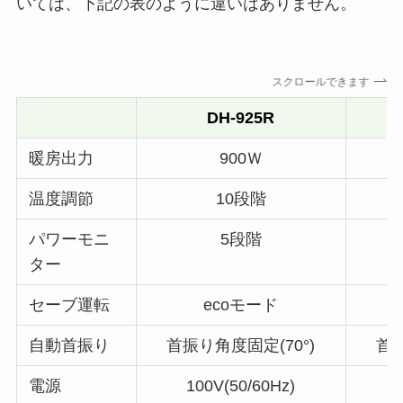
いては、下記の表のように違いはありません。
スクロールできます
DH-925R
暖房出力
900Ｗ
温度調節
10段階
パワーモニ
5段階
ター
セーブ運転
ecoモード
自動首振り
首振り角度固定(70°)
首振
電源
100V(50/60Hz)