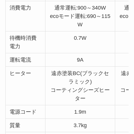
消費電力
通常運転:900～340W
通常
ecoモード運転:690～115
eco
W
待機時消費
0.7W
電力
運転電流
9A
ヒーター
遠赤塗装BC(ブラックセ
遠赤
ラミック)
コーティングシーズヒー
コー
ター
電源コード
1.9m
質量
3.7kg