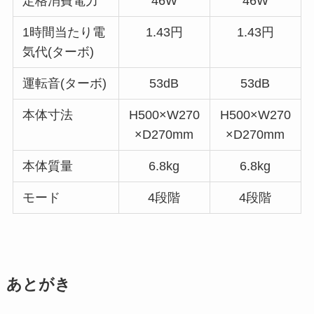
定格消費電力
46W
46W
1時間当たり電
1.43円
1.43円
気代(ターボ)
運転音(ターボ)
53dB
53dB
本体寸法
H500×W270
H500×W270
×D270mm
×D270mm
本体質量
6.8kg
6.8kg
モード
4段階
4段階
あとがき