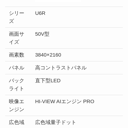
シリー
U6R
ズ
画面サ
50V型
イズ
画素数
3840×2160
パネル
高コントラストパネル
バック
直下型LED
ライト
映像エ
HI-VIEW AIエンジン PRO
ンジン
広色域
広色域量子ドット