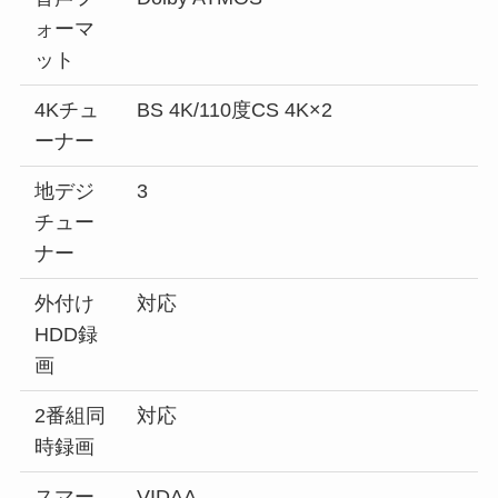
ォーマ
ット
4Kチュ
BS 4K/110度CS 4K×2
ーナー
地デジ
3
チュー
ナー
外付け
対応
HDD録
画
2番組同
対応
時録画
スマー
VIDAA