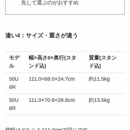
先して選ぶのがおすすめ
違い4：サイズ・重さが違う
モデ
幅×高さ0×奥行(スタ
質量(スタン
ル
ンド込)
ド込)
50U
111.0×68.0×24.7cm
約11.5kg
6R
50U
111.0×70.6×28.8cm
約13.5kg
8R
横幅はどちらも111.0cmで同じです。