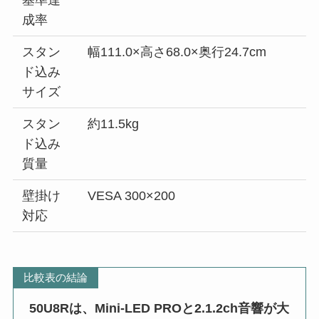
成率
スタン
幅111.0×高さ68.0×奥行24.7cm
ド込み
サイズ
スタン
約11.5kg
ド込み
質量
壁掛け
VESA 300×200
対応
比較表の結論
50U8Rは、Mini-LED PROと2.1.2ch音響が大