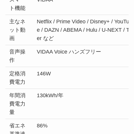
ト機能
主なネ
Netflix / Prime Video / Disney+ / YouTub
ット動
e / DAZN / ABEMA / Hulu / U-NEXT / TV
画
er など
音声操
VIDAA Voice ハンズフリー
作
定格消
146W
費電力
年間消
130kWh/年
費電力
量
省エネ
86%
基準達