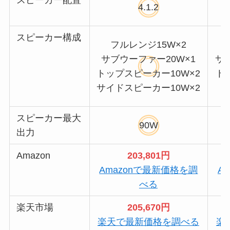
スピーカー配置
4.1.2
スピーカー構成
フルレンジ15W×2
サブウーファー20W×1
サ
トップスピーカー10W×2
ト
サイドスピーカー10W×2
スピーカー最大
90W
出力
Amazon
203,801円
Amazonで最新価格を調
A
べる
楽天市場
205,670円
楽天で最新価格を調べる
楽