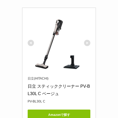
日立(HITACHI)
日立 スティッククリーナー PV-B
L30L C ベージュ
PV-BL30L C
Amazonで探す