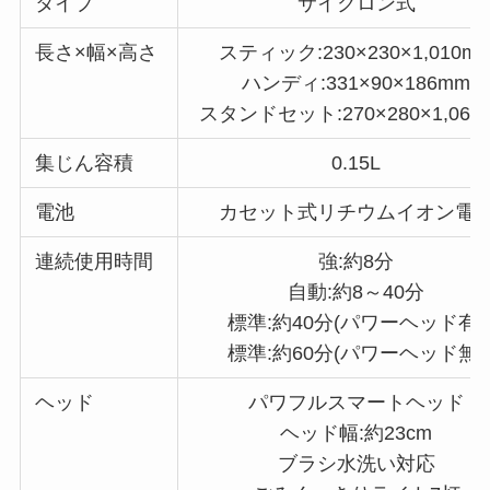
タイプ
サイクロン式
長さ×幅×高さ
スティック:230×230×1,010m
ハンディ:331×90×186mm
スタンドセット:270×280×1,060
集じん容積
0.15L
電池
カセット式リチウムイオン電
連続使用時間
強:約8分
自動:約8～40分
標準:約40分(パワーヘッド有)
標準:約60分(パワーヘッド無)
ヘッド
パワフルスマートヘッド
ヘッド幅:約23cm
ブラシ水洗い対応