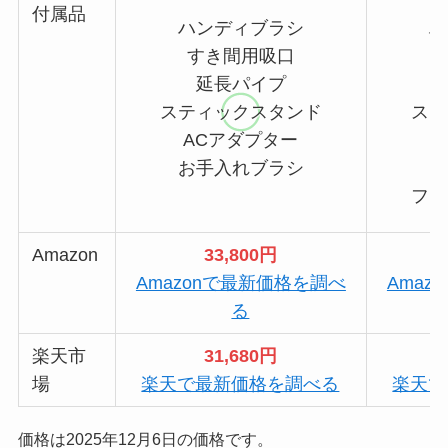
付属品
ハンディブラシ
ハ
すき間用吸口
延長パイプ
スティックスタンド
ステ
ACアダプター
お手入れブラシ
お
ファ
Amazon
33,800円
Amazonで最新価格を調べ
Amaz
る
楽天市
31,680円
場
楽天で最新価格を調べる
楽天で
価格は2025年12月6日の価格です。