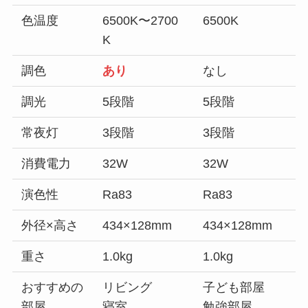
色温度
6500K〜2700
6500K
K
調色
あり
なし
調光
5段階
5段階
常夜灯
3段階
3段階
消費電力
32W
32W
演色性
Ra83
Ra83
外径×高さ
434×128mm
434×128mm
重さ
1.0kg
1.0kg
おすすめの
リビング
子ども部屋
部屋
寝室
勉強部屋