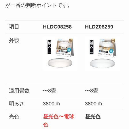
が一番の判断ポイントです。
項目
HLDC08258
HLDZ08259
外観
適用畳数
〜8畳
〜8畳
明るさ
3800lm
3800lm
光色
昼光色〜電球
昼光色
色