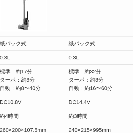
紙パック式
紙パック式
0.3L
0.3L
標準：約17分
標準：約32分
ターボ：約8分
ターボ：約8分
自動：約8〜40分
自動：約16〜60分
DC10.8V
DC14.4V
約4時間
約3時間
260×200×107.5mm
240×215×995mm