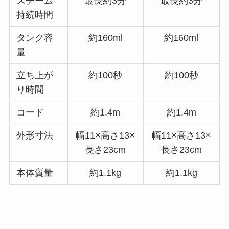
スチーム
最長約3分
最長約3分
持続時間
タンク容
約160ml
約160ml
量
立ち上が
約100秒
約100秒
り時間
コード
約1.4m
約1.4m
外形寸法
幅11×高さ13×
幅11×高さ13×
長さ23cm
長さ23cm
本体質量
約1.1kg
約1.1kg