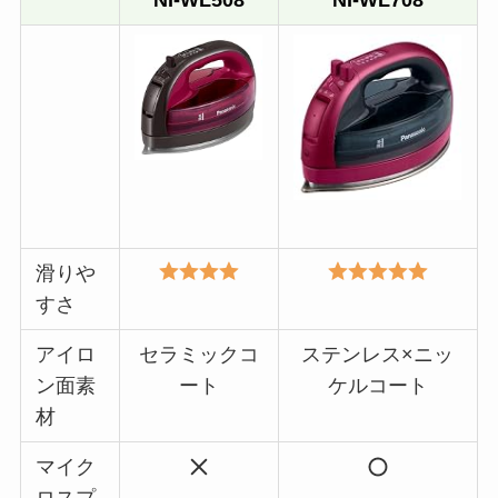
NI-WL508
NI-WL708
滑りや
すさ
アイロ
セラミックコ
ステンレス×ニッ
ン面素
ート
ケルコート
材
マイク