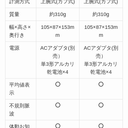
計測方式
上腕式(カフ式)
上腕式(カフ式)
質量
約310g
約310g
幅×高さ×
105×87×153m
105×87×153m
奥行き
m
m
電源
ACアダプタ(別
ACアダプタ(別
売）
売）
単3形アルカリ
単3形アルカリ
乾電池×4
乾電池×4
平均値表
示
不規則脈
波
体動お知