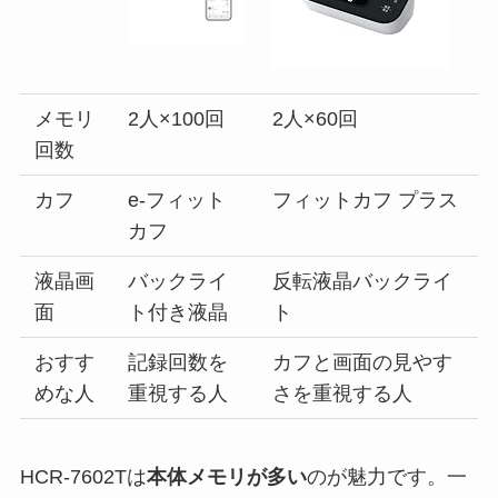
メモリ
2人×100回
2人×60回
回数
カフ
e-フィット
フィットカフ プラス
カフ
液晶画
バックライ
反転液晶バックライ
面
ト付き液晶
ト
おすす
記録回数を
カフと画面の見やす
めな人
重視する人
さを重視する人
HCR-7602Tは
本体メモリが多い
のが魅力です。一