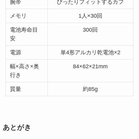
腕帯
ぴったりフィットするカフ
メモリ
1人×30回
電池寿命目
300回
安
電源
単4形アルカリ乾電池×2
幅×高さ×奥
84×62×21mm
行き
質量
約85g
あとがき