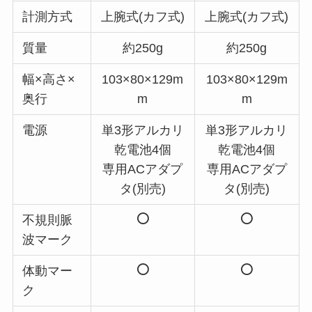
計測方式
上腕式(カフ式)
上腕式(カフ式)
質量
約250g
約250g
幅×高さ×
103×80×129m
103×80×129m
奥行
m
m
電源
単3形アルカリ
単3形アルカリ
乾電池4個
乾電池4個
専用ACアダプ
専用ACアダプ
タ(別売)
タ(別売)
不規則脈
波マーク
体動マー
ク