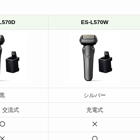
L570D
ES-L570W
黒
シルバー
・交流式
充電式