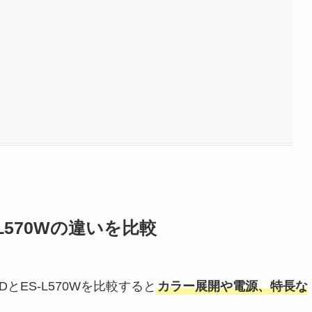
-L570Wの違いを比較
とES-L570Wを比較すると
カラー展開や電源、特長な