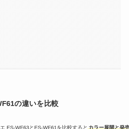
WF61の違いを比較
S-WF63とES-WF61を比較すると
カラー展開と発