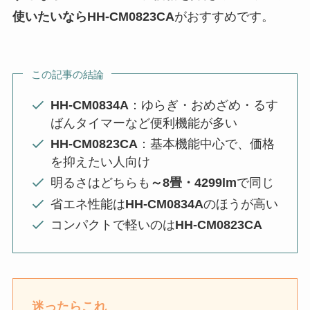
使いたいならHH-CM0823CA
がおすすめです。
この記事の結論
HH-CM0834A
：ゆらぎ・おめざめ・るす
ばんタイマーなど便利機能が多い
HH-CM0823CA
：基本機能中心で、価格
を抑えたい人向け
明るさはどちらも
～8畳・4299lm
で同じ
省エネ性能は
HH-CM0834A
のほうが高い
コンパクトで軽いのは
HH-CM0823CA
迷ったらこれ