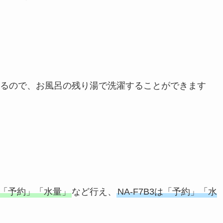
るので、お風呂の残り湯で洗濯することができます
水」「予約」「水量」
など行え、
NA-F7B3は「予約」「水