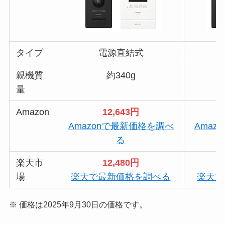
タイプ
電源直結式
親機質
約340g
量
Amazon
12,643円
Amazonで最新価格を調べ
Amaz
る
楽天市
12,480円
場
楽天で最新価格を調べる
楽天で
※ 価格は2025年9月30日の価格です。