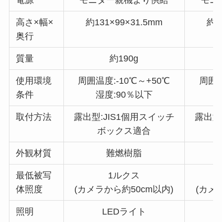
高さ×幅×
約131×99×31.5mm
約1
奥行
質量
約190g
使用環境
周囲温度:-10℃～+50℃
周囲温
条件
湿度:90％以下
取付方法
露出型:JIS1個用スイッチ
露出型
ボックス適合
外観材質
難燃樹脂
最低被写
1ルクス
体照度
(カメラから約50cm以内)
(カメ
照明
LEDライト