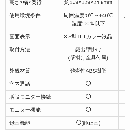
高さ×幅×奥行
約169×129×24.8mm
約
使用環境条件
周囲温度:0℃～+40℃
周
湿度:90％以下
画面表示
3.5型TFTカラー液晶
3
取付方法
露出壁掛け
(壁掛け金具付属)
外観材質
難燃性ABS樹脂
室内通話
増設モニター接続
モニター機能
録画機能
(静止画)