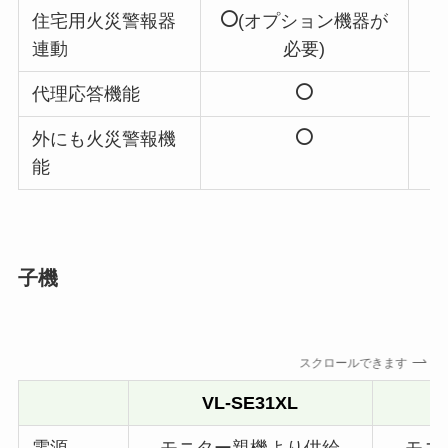
住宅用火災警報器
(オプション機器が
連動
必要)
代理応答機能
外にも火災警報機
能
子機
スクロールできます
VL-SE31XL
電源
モニター親機より供給
モニ