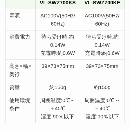
VL-SWZ700KS
VL-SWZ700KF
電源
AC100V(50Hz/
AC100V(50Hz/
60Hz)
60Hz)
消費電力
待ち受け時:約
待ち受け時:約
0.14W
0.14W
充電時:約0.6W
充電時:約0.6W
高さ×幅×
39×73×75mm
39×73×75mm
奥行
質量
約150g
約150g
使用環境
周囲温度:0℃～
周囲温度:0℃～
条件
＋40℃
＋40℃
湿度:90％以下
湿度:90％以下