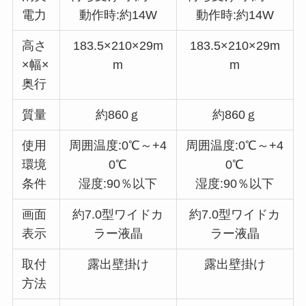
電力
動作時:約14W
動作時:約14W
高さ
183.5×210×29m
183.5×210×29m
×幅×
m
m
奥行
質量
約860ｇ
約860ｇ
使用
周囲温度:0℃～+4
周囲温度:0℃～+4
環境
0℃
0℃
条件
湿度:90％以下
湿度:90％以下
画面
約7.0型ワイドカ
約7.0型ワイドカ
表示
ラー液晶
ラー液晶
取付
露出壁掛け
露出壁掛け
方法