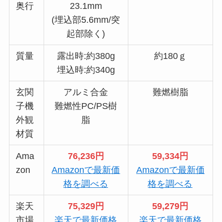
奥行
23.1mm
(埋込部5.6mm/突
起部除く)
質量
露出時:約380g
約180ｇ
埋込時:約340g
玄関
アルミ合金
難燃樹脂
子機
難燃性PC/PS樹
外観
脂
材質
Ama
76,236円
59,334円
zon
Amazonで最新価
Amazonで最新価
格を調べる
格を調べる
楽天
75,329円
59,279円
市場
楽天で最新価格
楽天で最新価格