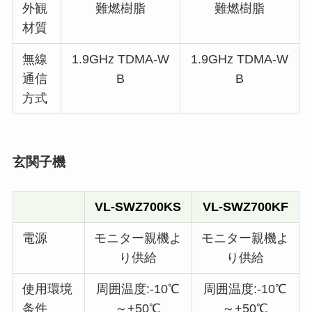
外観
難燃樹脂
難燃樹脂
材質
無線
1.9GHz TDMA-W
1.9GHz TDMA-W
通信
B
B
方式
玄関子機
VL-SWZ700KS
VL-SWZ700KF
電源
モニター親機よ
モニター親機よ
り供給
り供給
使用環境
周囲温度:-10℃
周囲温度:-10℃
条件
～+50℃
～+50℃