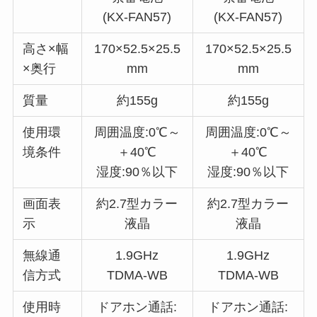
(KX-FAN57)
(KX-FAN57)
高さ×幅
170×52.5×25.5
170×52.5×25.5
×奥行
mm
mm
質量
約155g
約155g
使用環
周囲温度:0℃～
周囲温度:0℃～
境条件
＋40℃
＋40℃
湿度:90％以下
湿度:90％以下
画面表
約2.7型カラー
約2.7型カラー
示
液晶
液晶
無線通
1.9GHz
1.9GHz
信方式
TDMA-WB
TDMA-WB
使用時
ドアホン通話:
ドアホン通話: