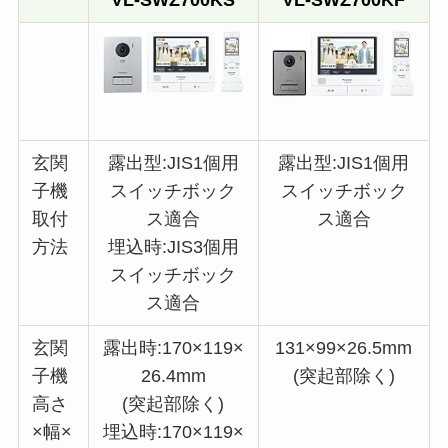
VL-SWZ700KS
VL-SWZ700KF
玄関
露出型:JIS1個用
露出型:JIS1個用
子機
スイッチボック
スイッチボック
取付
ス適合
ス適合
方法
埋込時:JIS3個用
スイッチボック
ス適合
玄関
露出時:170×119×
131×99×26.5mm
子機
26.4mm
(突起部除く)
高さ
(突起部除く)
×幅×
埋込時:170×119×