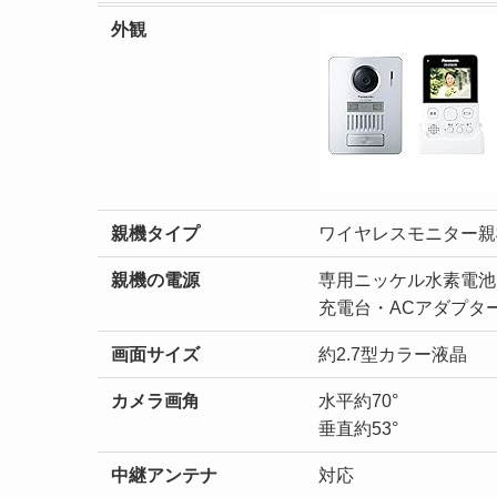
外観
親機タイプ
ワイヤレスモニター親
親機の電源
専用ニッケル水素電池
充電台・ACアダプタ
画面サイズ
約2.7型カラー液晶
カメラ画角
水平約70°
垂直約53°
中継アンテナ
対応