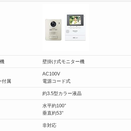
機
壁掛け式モニター機
AC100V
ー付属
電源コード式
約3.5型カラー液晶
水平約100°
垂直約53°
非対応