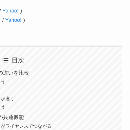
/
Yahoo!
)
場
/
Yahoo!
)
目次
LAの違いを比較
違う
角が違う
違う
LAの共通機能
ーがワイヤレスでつながる