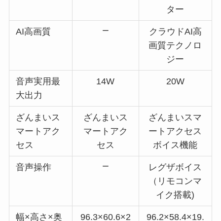
ター
AI高画質
クラウドAI高
画質テクノロ
ジー
音声実用最
14W
20W
大出力
ざんまいス
ざんまいス
ざんまいスマ
マートアク
マートアク
ートアクセス
セス
セス
ボイス機能
音声操作
レグザボイス
（リモコンマ
イク搭載)
幅×高さ×奥
96.3×60.6×2
96.2×58.4×19.