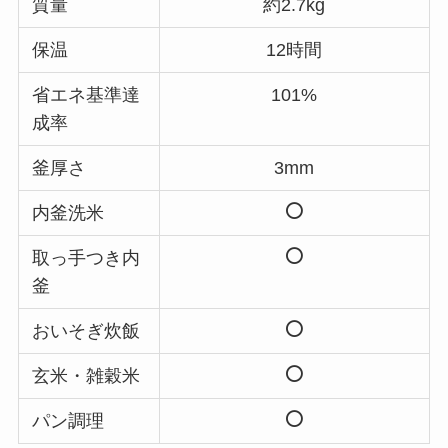
質量
約2.7kg
保温
12時間
省エネ基準達
101%
成率
釜厚さ
3mm
内釜洗米
取っ手つき内
釜
おいそぎ炊飯
玄米・雑穀米
パン調理