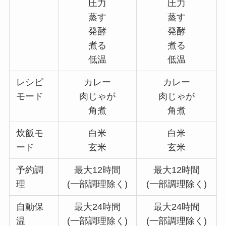
圧力
圧力
蒸す
蒸す
発酵
発酵
煮る
煮る
低温
低温
レシピ
カレー
カレー
モード
肉じゃが
肉じゃが
角煮
角煮
炊飯モ
白米
白米
ード
玄米
玄米
予約調
最大12時間
最大12時間
理
(一部調理除く)
(一部調理除く)
自動保
最大24時間
最大24時間
温
(一部調理除く)
(一部調理除く)