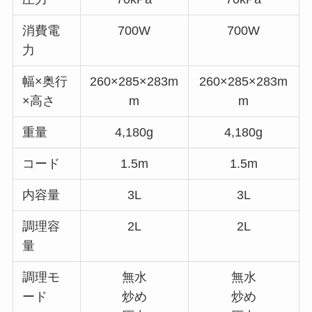
消費電
700W
700W
力
幅×奥行
260×285×283m
260×285×283m
×高さ
m
m
重量
4,180g
4,180g
コード
1.5m
1.5m
内容量
3L
3L
調理容
2L
2L
量
調理モ
無水
無水
ード
炒め
炒め