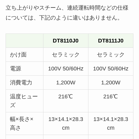
立ち上がりやスチーム、連続運転時間などの仕様
については、下記のように違いはありません。
DT8110J0
DT8111J0
かけ面
セラミック
セラミック
電源
100V 50/60Hz
100V 50/60Hz
消費電力
1,200W
1,200W
温度ヒュー
216℃
216℃
ズ
幅×長さ×
13×14.1×28.3
13×14.1×28.3
高さ
cm
cm