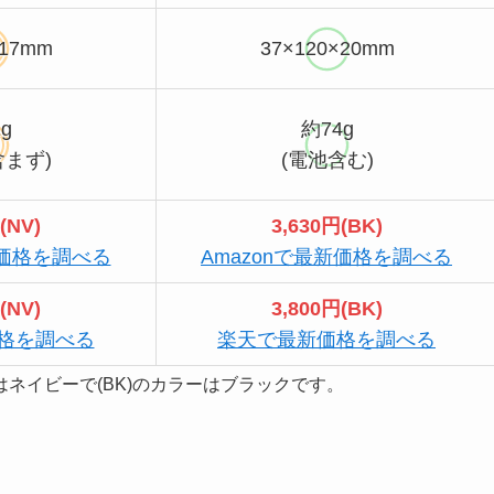
×17mm
37×120×20mm
g
約74g
含まず)
(電池含む)
(NV)
3,630円(BK)
新価格を調べる
Amazonで最新価格を調べる
(NV)
3,800円(BK)
格を調べる
楽天で最新価格を調べる
ーはネイビーで(BK)のカラーはブラックです。