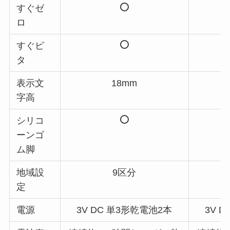
すぐゼ
ロ
すぐピ
タ
表示文
18mm
字高
シリコ
ーンゴ
ム脚
地域設
9区分
定
電源
3V DC 単3形乾電池2本
3V 