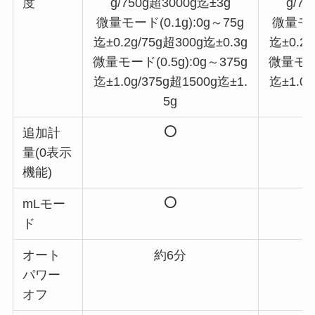
度
g/750g超3000g迄±3g
g/7
微量モード(0.1g):0g～75g
微量モード
迄±0.2g/75g超300g迄±0.3g
迄±0.2g
微量モード(0.5g):0g～375g
微量モード
迄±1.0g/375g超1500g迄±1.
迄±1.0g
5g
追加計
量(0表示
機能)
mLモー
ド
オート
約6分
パワー
オフ