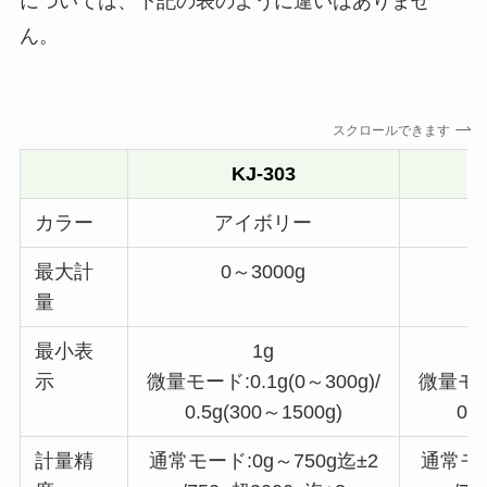
については、下記の表のように違いはありませ
ん。
スクロールできます
KJ-303
カラー
アイボリー
最大計
0～3000g
量
最小表
1g
示
微量モード:0.1g(0～300g)/
微量モード
0.5g(300～1500g)
0.
計量精
通常モード:0g～750g迄±2
通常モー