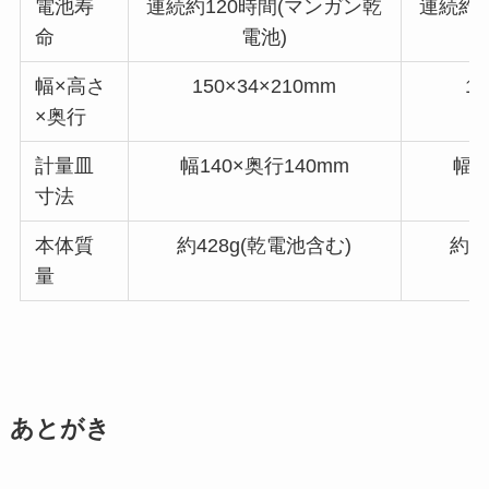
電池寿
連続約120時間(マンガン乾
連続約1
命
電池)
幅×高さ
150×34×210mm
1
×奥行
計量皿
幅140×奥行140mm
幅1
寸法
本体質
約428g(乾電池含む)
約4
量
あとがき