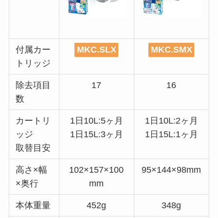
付属カー
MKC.SLX
MKC.SMX
トリッジ
除去項目
17
16
数
カートリ
1日10L:5ヶ月
1日10L:2ヶ月
ッジ
1日15L:3ヶ月
1日15L:1ヶ月
取替目安
高さ×幅
102×157×100
95×144×98mm
×奥行
mm
本体重量
452g
348g