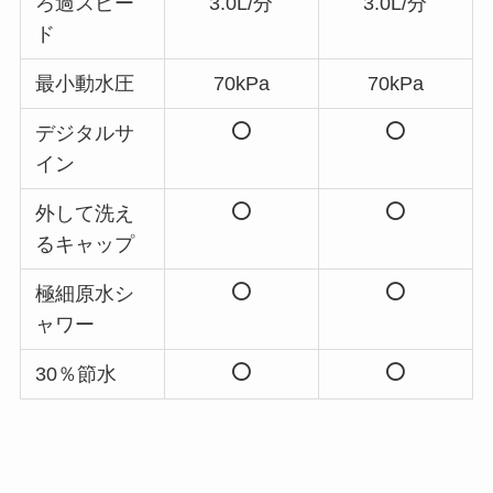
ろ過スピー
3.0L/分
3.0L/分
ド
最小動水圧
70kPa
70kPa
デジタルサ
イン
外して洗え
るキャップ
極細原水シ
ャワー
30％節水