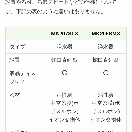
設置やろ材、ろ過スピードなどの仕様について
は、下記の表のように違いはありません。
MK207SLX
MK206SMX
タイプ
浄水器
浄水器
設置
蛇口直結型
蛇口直結型
液晶ディス
プレイ
ろ材
活性炭
活性炭
中空糸膜(ポ
中空糸膜(ポ
リスルホン)
リスルホン)
イオン交換体
イオン交換体