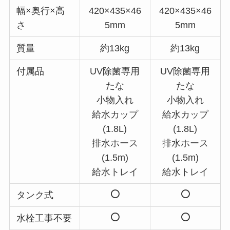
幅×奥行×高
420×435×46
420×435×46
さ
5mm
5mm
質量
約13kg
約13kg
付属品
UV除菌専用
UV除菌専用
たな
たな
小物入れ
小物入れ
給水カップ
給水カップ
(1.8L)
(1.8L)
排水ホース
排水ホース
(1.5m)
(1.5m)
給水トレイ
給水トレイ
タンク式
水栓工事不要