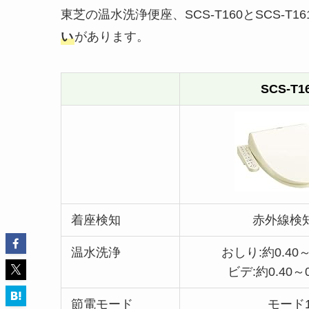
東芝の温水洗浄便座、SCS-T160とSCS-T1
い
があります。
SCS-T1
着座検知
赤外線検
温水洗浄
おしり:約0.40～
ビデ:約0.40～0
節電モード
モード