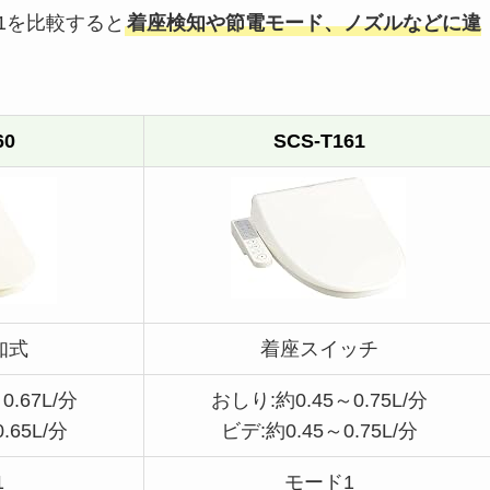
61を比較すると
着座検知や節電モード、ノズルなどに違
60
SCS-T161
知式
着座スイッチ
0.67L/分
おしり:約0.45～0.75L/分
.65L/分
ビデ:約0.45～0.75L/分
1
モード1