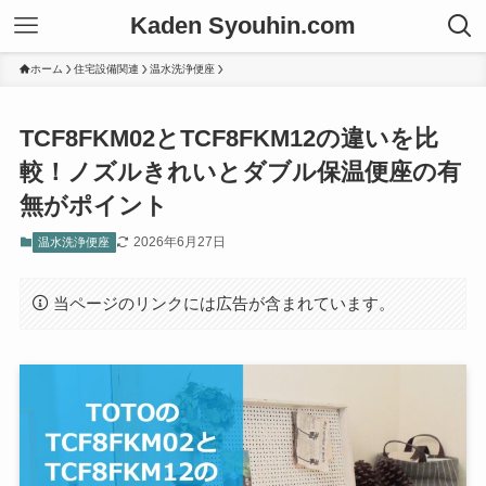
Kaden Syouhin.com
ホーム
住宅設備関連
温水洗浄便座
TCF8FKM02とTCF8FKM12の違いを比
較！ノズルきれいとダブル保温便座の有
無がポイント
2026年6月27日
温水洗浄便座
当ページのリンクには広告が含まれています。