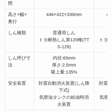
間
高さ×幅×
446×422×330mm
44
奥行
しん種類
普通筒しん
トヨ耐熱しん第129種(TT
トヨ耐
S-129)
しん呼び寸
内径:65mm
法
厚さ:2.5mm
吸上量:135%
安全装置
対震自動消火装置(しん降
対震自
下式)
気密油タンクの給油時消
気密
火装置