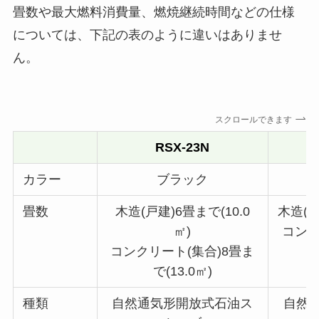
畳数や最大燃料消費量、燃焼継続時間などの仕様
については、下記の表のように違いはありませ
ん。
スクロールできます
RSX-23N
カラー
ブラック
畳数
木造(戸建)6畳まで(10.0
木造(戸
㎡)
コンク
コンクリート(集合)8畳ま
で(13.0㎡)
種類
自然通気形開放式石油ス
自然