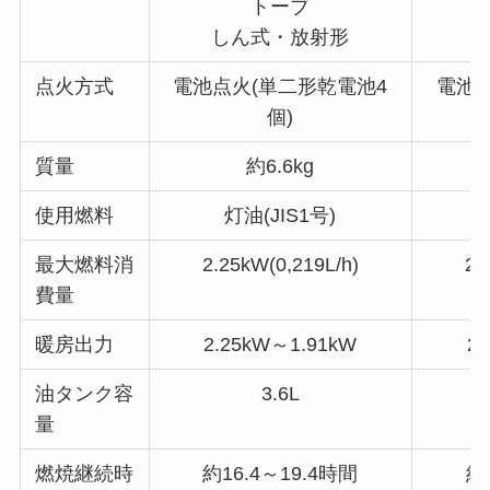
トーブ
しん式・放射形
点火方式
電池点火(単二形乾電池4
電池点
個)
質量
約6.6kg
使用燃料
灯油(JIS1号)
最大燃料消
2.25kW(0,219L/h)
2.
費量
暖房出力
2.25kW～1.91kW
2
油タンク容
3.6L
量
燃焼継続時
約16.4～19.4時間
約