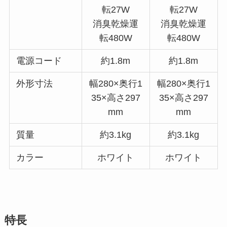
転27W
転27W
消臭乾燥運
消臭乾燥運
転480W
転480W
電源コード
約1.8m
約1.8m
外形寸法
幅280×奥行1
幅280×奥行1
35×高さ297
35×高さ297
mm
mm
質量
約3.1kg
約3.1kg
カラー
ホワイト
ホワイト
特長