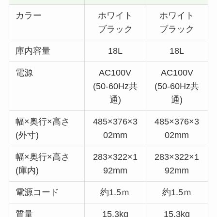
カラー
ホワイト
ホワイト
ブラック
ブラック
庫内容量
18L
18L
電源
AC100V
AC100V
(50-60Hz共
(50-60Hz共
通)
通)
幅×奥行×高さ
485×376×3
485×376×3
(外寸)
02mm
02mm
幅×奥行×高さ
283×322×1
283×322×1
(庫内)
92mm
92mm
電源コード
約1.5ｍ
約1.5ｍ
質量
15.3kg
15.3kg