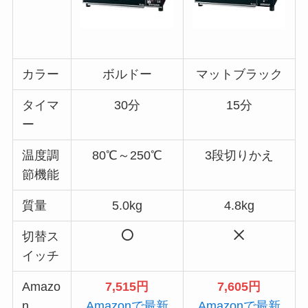
カラー
ボルドー
マットブラック
タイマ
30分
15分
ー
温度調
80℃～250℃
3段切りかえ
節機能
質量
5.0kg
4.8kg
切替ス
イッチ
Amazo
7,515円
7,605円
n
Amazonで最新
Amazonで最新