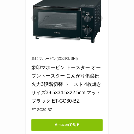
象印マホービン(ZOJIRUSHI)
象印マホービン トースター オー
ブントースター こんがり俱楽部 
火力3段階切替 トースト 4枚焼き 
サイズ39.5×34.5×22.5cm マット
ブラック ET-GC30-BZ
ET-GC30-BZ
Amazonで見る