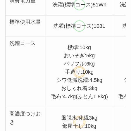
消費電力量
洗濯(標準コース)51Wh
洗濯
標準使用水量
洗濯(標準コース)103L
洗濯
洗濯コース
標準:10kg
おいそぎ:5kg
パワフル:6kg
手造り:10kg
シワ低減洗濯:4.5kg
シ
おしゃれ着:3kg
毛布:4.7kg(ふとん1.8kg)
毛布:4
高濃度つけお
風脱水:化繊3kg
き
部屋干し:10kg