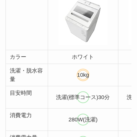
カラー
ホワイト
洗濯・脱水容
10kg
量
目安時間
洗濯(標準コース)30分
洗濯
消費電力
280W(洗濯)