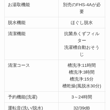
お湯取機能
別売のFHS-4Aが必
要
脱水機能
ほぐし脱水
清潔機能
抗菌糸くずフィル
ター
洗濯槽自動おそう
じ
清潔コース
槽洗浄:11時間
槽洗浄:3時間
槽洗浄:15分
槽乾燥(風脱水30分)
予約機能(洗濯)
3～24時間
運転音(洗い/脱水)
32/39dB