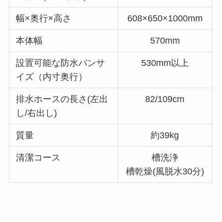
幅×奥行×高さ
608×650×1000mm
本体幅
570mm
設置可能な防水パンサ
530mm以上
イズ（内寸奥行）
排水ホースの長さ(左出
82/109cm
し/右出し)
質量
約39kg
清潔コース
槽洗浄
槽乾燥(風脱水30分)