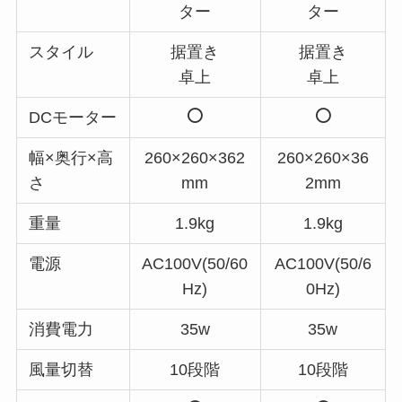
ター
ター
スタイル
据置き
据置き
卓上
卓上
DCモーター
幅×奥行×高
260×260×362
260×260×36
さ
mm
2mm
重量
1.9kg
1.9kg
電源
AC100V(50/60
AC100V(50/6
Hz)
0Hz)
消費電力
35w
35w
風量切替
10段階
10段階