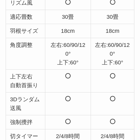
リズム風
適応畳数
30畳
30畳
羽根サイズ
18cm
18cm
角度調整
左右:60/90/12
左右:60/90/12
0°
0°
上下:60°
上下:60°
上下左右
自動首振り
3Dランダム
送風
強制攪拌
切タイマー
2/4/8時間
2/4/8時間