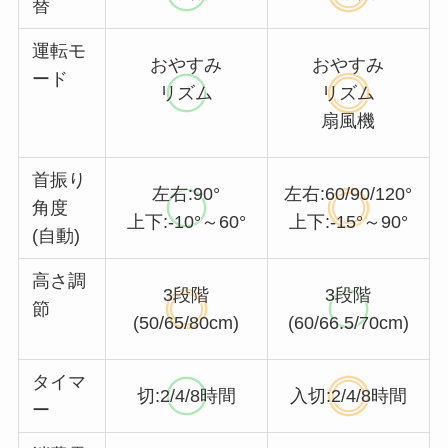
替
運転モ
おやすみ
おやすみ
ード
リズム
リズム
扇風機
首振り
左右:90°
左右:60/90/120°
角度
上下:-10°～60°
上下:-15°～90°
(自動)
高さ調
3段階
3段階
節
(50/65/80cm)
(60/66.5/70cm)
タイマ
切:2/4/8時間
入切:2/4/8時間
ー