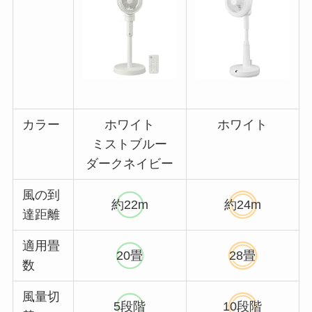
カラー
ホワイト
ホワイト
ミストブルー
ダークネイビー
風の到
約22m
約24m
達距離
適用畳
20畳
28畳
数
風量切
5段階
10段階