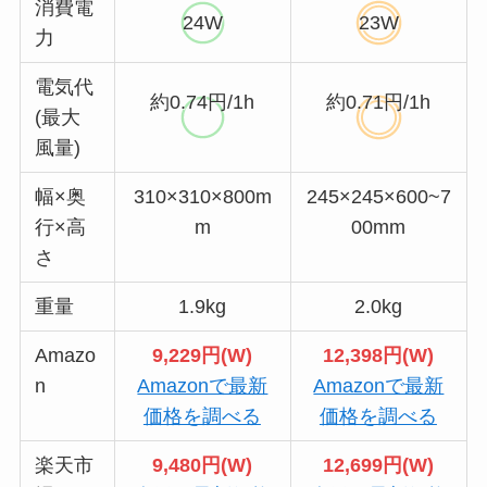
消費電
24W
23W
力
電気代
約0.74円/1h
約0.71円/1h
(最大
風量)
幅×奥
310×310×800m
245×245×600~7
行×高
m
00mm
さ
重量
1.9kg
2.0kg
Amazo
9,229円(W)
12,398円(W)
n
Amazonで最新
Amazonで最新
価格を調べる
価格を調べる
楽天市
9,480円(W)
12,699円(W)