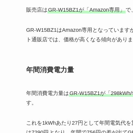
販売店は
GR-W15BZ1が「Amazon専用」
で
GR-W15BZ1はAmazon専用となってい
ト通販店では、価格が高くなる傾向がありま
年間消費電力量
年間消費電力量は
GR-W15BZ1が「298kWh
す。
これを1kWhあたり27円として年間電気代
は7290円
となり、年間で756円の差が出てG