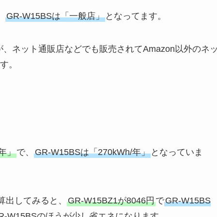
、
GR-W15BSは「一般店」
となってます。
ますが、ネット通販店などでも販売されてAmazon以外のネ
す。
/年」
で、
GR-W15BSは「270kWh/年」
となっていま
を算出してみると、
GR-W15BZ1が8046円
で
GR-W15BS
R-W15BSのほうが少し省エネになります。