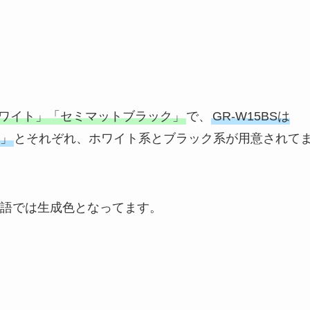
トホワイト」「セミマットブラック」
で、
GR-W15BSは
」
とそれぞれ、ホワイト系とブラック系が用意されて
語では生成色となってます。