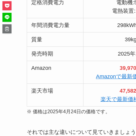
定格消費電力
電動機:
電熱装置:
年間消費電力量
298kW
質量
39k
発売時期
2025
Amazon
39,97
Amazonで最
楽天市場
47,58
楽天で最新価
※ 価格は2025年4月24日の価格です。
それでは主な違いについて見ていきましょう