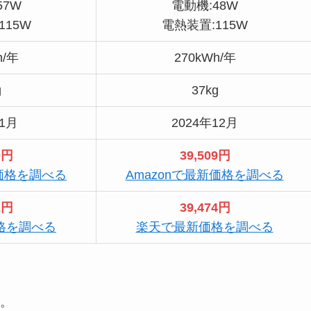
57W
電動機:48W
115W
電熱装置:115W
h/年
270kWh/年
g
37kg
年1月
2024年12月
0円
39,509円
新価格を調べる
Amazonで最新価格を調べる
2円
39,474円
格を調べる
楽天で最新価格を調べる
。