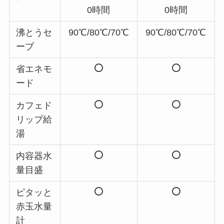
0時間
0時間
沸とうセ
90℃/80℃/70℃
90℃/80℃/70℃
ーブ
省エネモ
ード
カフェド
リップ給
湯
内容器水
量目盛
ピタッと
赤玉水量
計