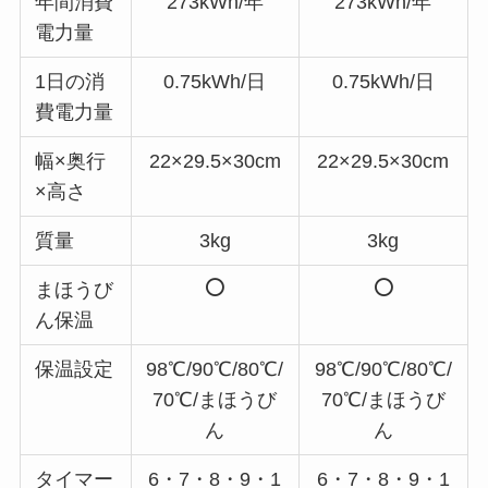
年間消費
273kWh/年
273kWh/年
電力量
1日の消
0.75kWh/日
0.75kWh/日
費電力量
幅×奥行
22×29.5×30cm
22×29.5×30cm
×高さ
質量
3kg
3kg
まほうび
ん保温
保温設定
98℃/90℃/80℃/
98℃/90℃/80℃/
70℃/まほうび
70℃/まほうび
ん
ん
タイマー
6・7・8・9・1
6・7・8・9・1