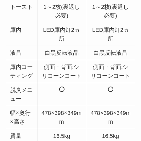
トースト
1～2枚(裏返し
1～2枚(裏返し
必要)
必要)
庫内
LED庫内灯2ヵ
LED庫内灯2ヵ
所
所
液晶
白黒反転液晶
白黒反転液晶
庫内コー
側面・背面:シ
側面・背面:シ
ティング
リコーンコート
リコーンコート
脱臭メニ
ュー
幅×奥行
478×398×349m
478×398×349m
×高さ
m
m
質量
16.5kg
16.5kg