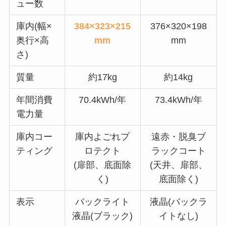
ュー数
庫内(幅×
384×323×215
376×320×198
奥行×高
mm
mm
さ)
質量
約17kg
約14kg
年間消費
70.4kWh/年
73.4kWh/年
電力量
庫内コー
庫内よごれプ
遠赤・脱臭ブ
ティング
ロテクト
ラックコート
(扉部、底面除
(天井、扉部、
く)
底面除く)
表示
バックライト
液晶(バックラ
液晶(ブラック)
イトなし)